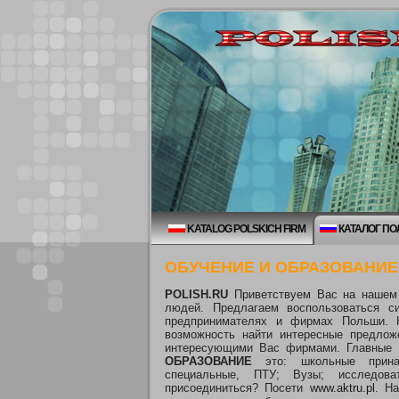
KATALOG POLSKICH FIRM
КАТАЛОГ П
ОБУЧЕНИЕ И ОБРАЗОВАНИЕ
POLISH.RU
Приветствуем Вас на нашем
людей. Предлагаем воспользоваться с
предпринимателях и фирмах Польши. 
возможность найти интересные предлож
интересующими Вас фирмами. Главные 
ОБРАЗОВАНИЕ
это: школьные прина
специальные, ПТУ; Вузы; исследов
присоединиться? Посети
www.aktru.pl
. Н