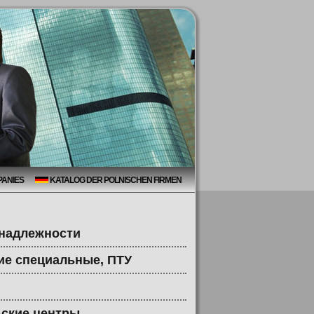
PANIES
KATALOG DER POLNISCHEN FIRMEN
надлежности
ние специальные, ПТУ
ьские центры