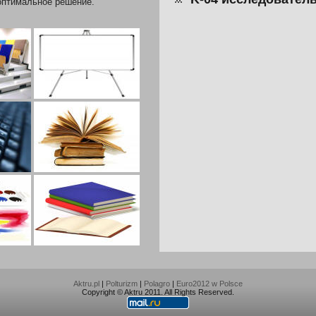
оптимальное решение.
Aktru.pl
|
Polturizm
|
Polagro
|
Euro2012 w Polsce
Copyright © Aktru 2011. All Rights Reserved.