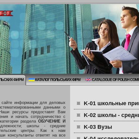
ОЛЬСКИХ ФИРМ
КАТАЛОГ ПОЛЬСЬКИХ ФІРМ
CATALOGUE OF POLISH COM
 сайте информации для деловых
K-01 школьные при
истематизированными данными о
Наши ресурсы предоставят Вам
K-02 школы - сред
ения и начать сотрудничество с
категории раздела
ОБУЧЕНИЕ И
длежности; школы - средние
K-03 Вузы
ательские центры. Как к нам
аши консультанты ответят на все
K-04 исследовател