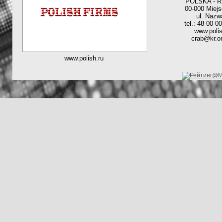
POLSKA - 
00-000 Miej
ul. Nazw
tel.: 48 00 0
www.polis
crab@kr.on
www.polish.ru