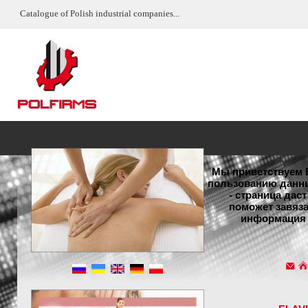
Catalogue of Polish industrial companies...
Мы приветствуем 
пользованию данны
- страница дас
поможет завяза
информация 