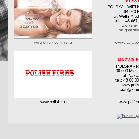
ELAV
POLSKA - WIEL
64-920 P
ul. Walki Mło
tel.: +48 667
www.elavi
sklep@elav
www.elavia.polfirms.ru
www.elavia.po
NAZWA F
POLSKA - 
00-000 Miej
ul. Nazw
tel.: 48 00 0
www.polis
crab@kr.on
www.polish.ru
www.polfir