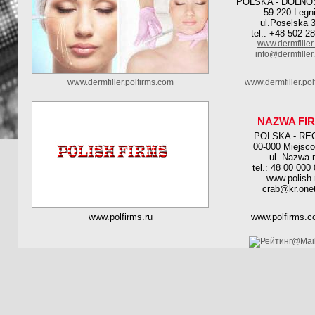
POLSKA - DOLNO
59-220 Legn
ul.Poselska 
tel.: +48 502 2
www.dermfiller
info@dermfiller
www.dermfiller.polfirms.com
www.dermfiller.pol
NAZWA FI
POLSKA - RE
00-000 Miejsc
ul. Nazwa 
tel.: 48 00 000
www.polish.
crab@kr.onet
www.polfirms.ru
www.polfirms.c