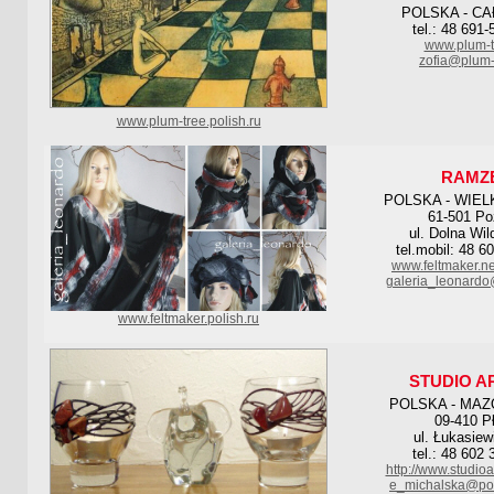
POLSKA - CA
tel.: 48 691
www.plum-t
zofia@plum-
www.plum-tree.polish.ru
RAMZ
POLSKA - WIE
61-501 P
ul. Dolna Wil
tel.mobil: 48 6
www.feltmaker.ne
galeria_leonardo
www.feltmaker.polish.ru
STUDIO A
POLSKA - MAZ
09-410 P
ul. Łukasiew
tel.: 48 602
http://www.studioa
e_michalska@poc