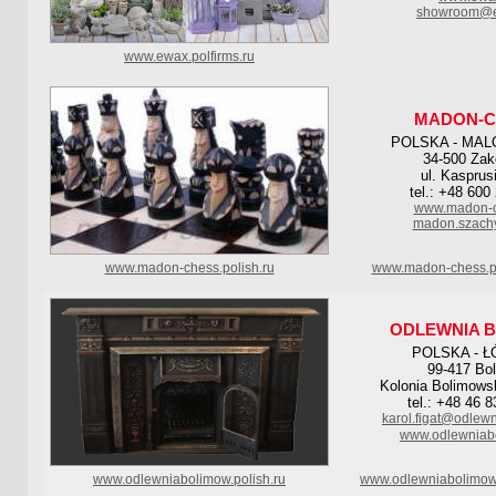
showroom@e
www.ewax.polfirms.ru
MADON-C
POLSKA - MAL
34-500 Za
ul. Kasprus
tel.: +48 600
www.madon-c
madon.szach
www.madon-chess.polish.ru
www.madon-chess.po
ODLEWNIA 
POLSKA - Ł
99-417 Bo
Kolonia Bolimows
tel.: +48 46 
karol.figat@odlew
www.odlewniab
www.odlewniabolimow.polish.ru
www.odlewniabolimow.