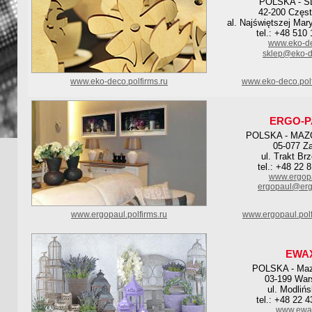
POLSKA - S
42-200 Częs
al. Najświętszej Mar
tel.: +48 510
www.eko-de
sklep@eko-d
www.eko-deco.polfirms.ru
www.eko-deco.pol
ERGO-P
POLSKA - MAZ
05-077 Za
ul. Trakt Br
tel.: +48 22 
www.ergopa
ergopaul@erg
www.ergopaul.polfirms.ru
www.ergopaul.pol
EWA
POLSKA - Maz
03-199 Wa
ul. Modliń
tel.: +48 22 
www.ewax