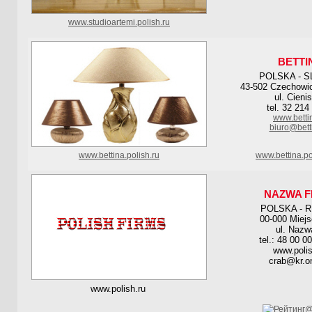
www.studioartemi.polish.ru
BETTI
POLSKA - S
43-502 Czechowic
ul. Cienis
tel. 32 214
www.betti
biuro@bett
www.bettina.polish.ru
www.bettina.po
NAZWA F
POLSKA - 
00-000 Miej
ul. Nazw
tel.: 48 00 0
www.polis
crab@kr.on
www.polish.ru