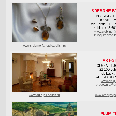
SREBRNE-F
POLSKA - K
87-815 Sm
Dąb Polski, ul. 
mobile: +48 60
www.srebrne-fa
info@srebrne-f
www.srebrne-fantazje.polish.ru
ART-G
POLSKA - LU
21-100 Lub
ul. Łucka
tel.: +48 81 
www.art-gi
pracownia@art
www.art-gips.polish.ru
www.art-gips.p
PLUM-T