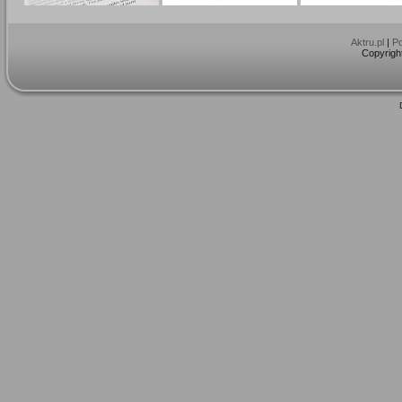
Aktru.pl
|
Po
Copyright